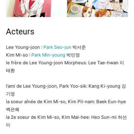
Acteurs
Lee Young-joon :
Park Seo-jun
박서준
Kim Mi-so :
Park Min-young
박민영
le frère de Lee Young-joon Morpheus: Lee Tae-hwan 이
태환
l’ami de Lee Young-joon, Park Yoo-sik: Kang Ki-young 강
기영
la soeur aînée de Kim Mi-so, Kim Pil-nam: Baek Eun-hye
백은혜
la 2e soeur de Kim Mi-so, Kim Mal-hee: Heo Sun-mi 허선
미