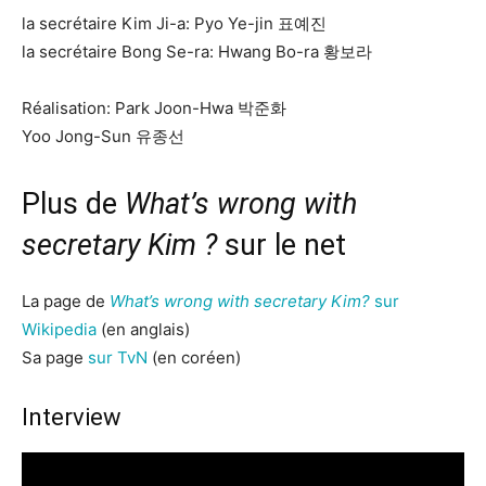
la secrétaire Kim Ji-a: Pyo Ye-jin 표예진
la secrétaire Bong Se-ra: Hwang Bo-ra 황보라
Réalisation: Park Joon-Hwa 박준화
Yoo Jong-Sun 유종선
Plus de
What’s wrong with
secretary Kim ?
sur le net
La page de
What’s wrong with secretary Kim?
sur
Wikipedia
(en anglais)
Sa page
sur TvN
(en coréen)
Interview