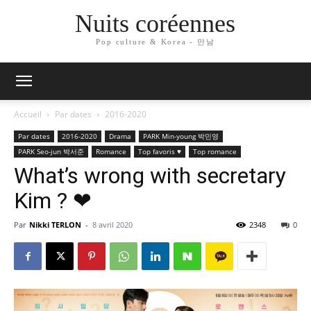
Nuits coréennes
Pop culture & Korea - 만남
Accueil
Par dates
2016-2020
Par dates
2016-2020
Drama
PARK Min-young 박민영
PARK Seo-jun 박서준
Romance
Top favoris ♥
Top romance
What’s wrong with secretary
Kim ? ❤
Par
Nikki TERLON
-
8 avril 2020
2348
0