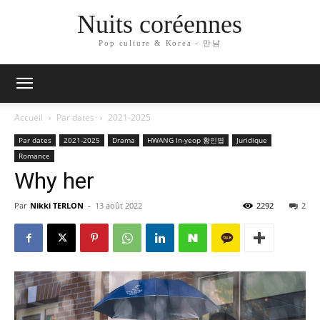
Nuits coréennes
Pop culture & Korea - 만남
Accueil
Par dates
2021-2025
Par dates
2021-2025
Drama
HWANG In-yeop 황인엽
Juridique
Romance
Why her
Par
Nikki TERLON
-
13 août 2022
2292
2