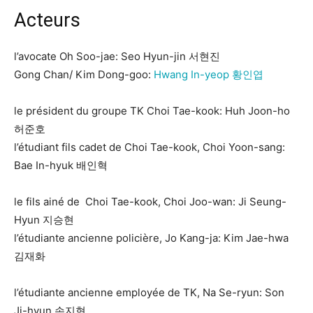
Acteurs
l’avocate Oh Soo-jae: Seo Hyun-jin 서현진
Gong Chan/ Kim Dong-goo:
Hwang In-yeop 황인엽
le président du groupe TK Choi Tae-kook: Huh Joon-ho
허준호
l’étudiant fils cadet de Choi Tae-kook, Choi Yoon-sang:
Bae In-hyuk 배인혁
le fils ainé de Choi Tae-kook, Choi Joo-wan: Ji Seung-
Hyun 지승현
l’étudiante ancienne policière, Jo Kang-ja: Kim Jae-hwa
김재화
l’étudiante ancienne employée de TK, Na Se-ryun: Son
Ji-hyun 손지현