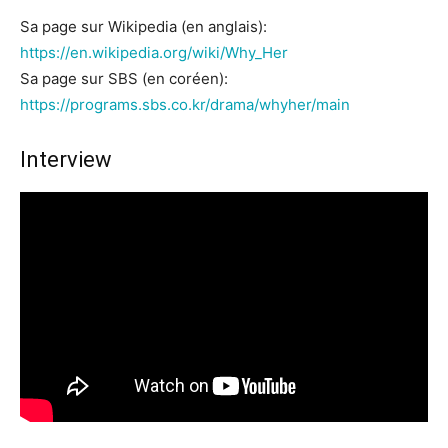
Sa page sur Wikipedia (en anglais):
https://en.wikipedia.org/wiki/Why_Her
Sa page sur SBS (en coréen):
https://programs.sbs.co.kr/drama/whyher/main
Interview