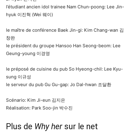
l’étudiant ancien idol trainee Nam Chun-poong: Lee Jin-
hyuk 이진혁 (Wei 웨이)
le maître de conférence Baek Jin-gi: Kim Chang-wan 김
창완
le président du groupe Hansoo Han Seong-beom: Lee
Geung-young 이경영
le préposé de cuisine du pub So Hyeong-chil: Lee Kyu-
sung 이규성
le serveur du pub Gu Gu-gap: Jo Dal-hwan 조달환
Scénario: Kim Ji-eun 김지은
Réalisation: Park Soo-jin 박수진
Plus de
Why her
sur le net