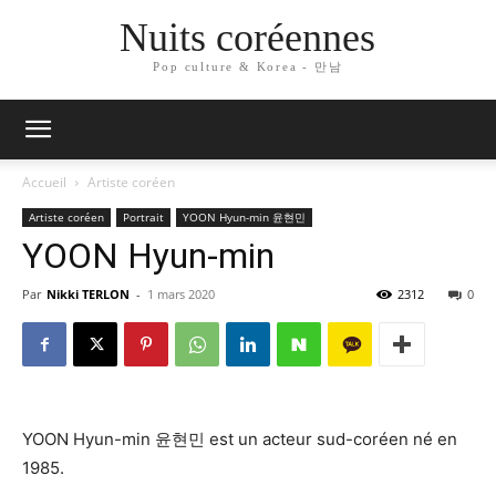
Nuits coréennes
Pop culture & Korea - 만남
Accueil
Artiste coréen
Artiste coréen
Portrait
YOON Hyun-min 윤현민
YOON Hyun-min
Par
Nikki TERLON
-
1 mars 2020
2312
0
YOON Hyun-min 윤현민 est un acteur sud-coréen né en
1985.