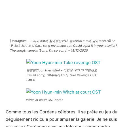
| Instagram – 드라마 ost에 참여했습이다. 플레이리스트에 담아주세요😁 모
두 절대 감기 조심요🙏 I sang my drama ost! Could u put it in your playlist?
The song’s name is ‘Sorry, I’m so sorry’. – 18/12/2020
윤현민(Yoon Hyun Min) – 미안해 내가 다 미안해요
(I’m all sorry) (복수해라 OST) Take Revenge OST
Part.6
Witch at court OST part 6
Comme tous les Coréens célèbres, il se prête au jeu du
déguisement ridicule pour amuser la galerie. Je ne suis
pas assez Coréenne dans ma tête pour comprendre