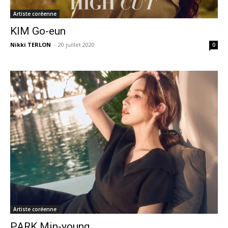
Artiste coréenne
KIM Go-eun
Nikki TERLON
-
20 juillet 2020
0
Artiste coréenne
PARK Min-young