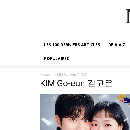
LES 100 DERNIERS ARTICLES
DE A À Z
POPULAIRES
Accueil
KIM Go-eun 김고은
KIM Go-eun 김고은