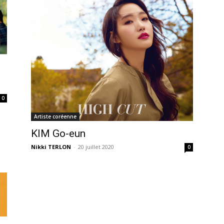
0
Artiste coréenne
KIM Go-eun
Nikki TERLON
-
20 juillet 2020
0