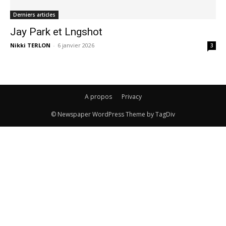
Derniers articles
Jay Park et Lngshot
Nikki TERLON
-
6 janvier 2026
3
A propos
Privacy
© Newspaper WordPress Theme by TagDiv