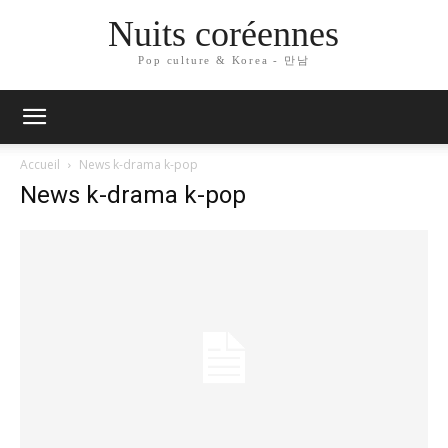
Nuits coréennes
Pop culture & Korea - 만남
Accueil
News k-drama k-pop
News k-drama k-pop