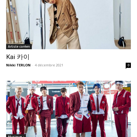
Artiste coréen
Kai 카이
Nikki TERLON
-
4 décembre 2021
0
Musique ♪