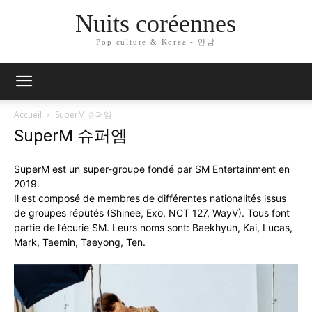
Nuits coréennes
Pop culture & Korea - 만남
Accueil
SuperM 슈퍼엠
SuperM 슈퍼엠
SuperM est un super-groupe fondé par SM Entertainment en
2019.
Il est composé de membres de différentes nationalités issus
de groupes réputés (Shinee, Exo, NCT 127, WayV). Tous font
partie de l’écurie SM. Leurs noms sont: Baekhyun, Kai, Lucas,
Mark, Taemin, Taeyong, Ten.