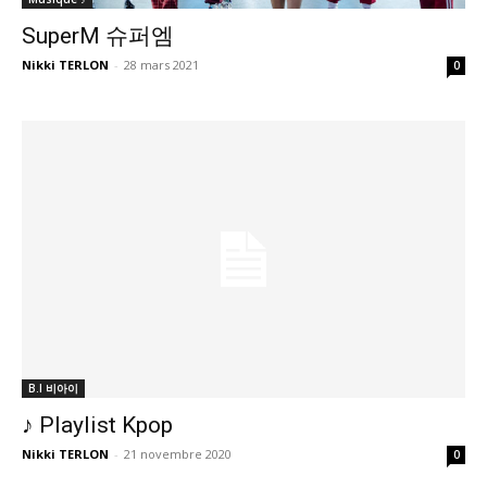
SuperM 슈퍼엠
Nikki TERLON
-
28 mars 2021
0
B.I 비아이
♪ Playlist Kpop
Nikki TERLON
-
21 novembre 2020
0