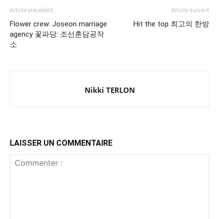
Article précédent
Article suivant
Flower crew: Joseon marriage
Hit the top 최고의 한방
agency 꽃파당: 조선혼담공작
소
Nikki TERLON
LAISSER UN COMMENTAIRE