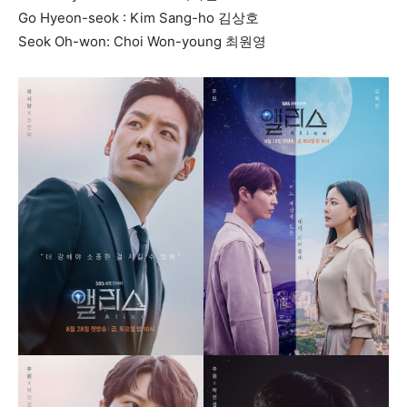
Go Hyeon-seok : Kim Sang-ho 김상호
Seok Oh-won: Choi Won-young 최원영