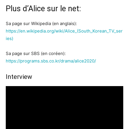
Plus d’Alice sur le net:
Sa page sur Wikipedia (en anglais):
https://en.wikipedia.org/wiki/Alice_(South_Korean_TV_ser
ies)
Sa page sur SBS (en coréen):
https://programs.sbs.co.kr/drama/alice2020/
Interview