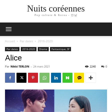
Nuits coréennes
Pop culture & Korea - 만남
Accueil
Par dates
2016-2020
Par dates
2016-2020
Drama
Fantastique, SF
Alice
Par
Nikki TERLON
-
24 mars 2021
2240
0