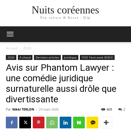
Nuits coréennes
Pop culture & Korea - 만남
Accueil
2026
2026
A chaud
Derniers articles
Juridique
YOO Yeon-seok 유연석
Avis sur Phantom Lawyer :
une comédie juridique
surnaturelle aussi drôle que
divertissante
Par
Nikki TERLON
-
23 mars 2026
603
2