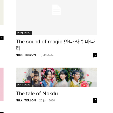
2021-2025
0
The sound of magic 안나라수마나
라
Nikki TERLON
-
1 juin 2022
0
2016-2020
The tale of Nokdu
Nikki TERLON
-
27 juin 2020
0