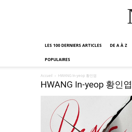
LES 100 DERNIERS ARTICLES
DE A À Z
POPULAIRES
Accueil
HWANG In-yeop 황인엽
HWANG In-yeop 황인