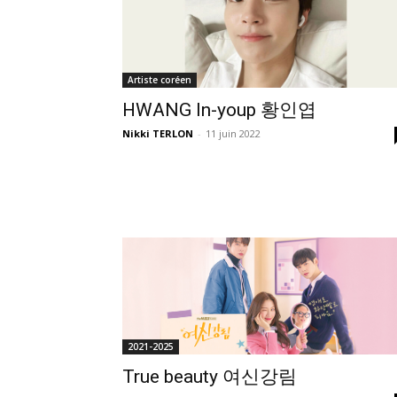
Artiste coréen
HWANG In-youp 황인엽
Nikki TERLON
-
11 juin 2022
2021-2025
True beauty 여신강림