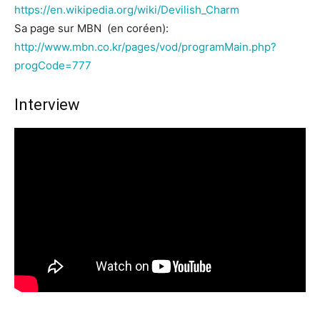
https://en.wikipedia.org/wiki/Devilish_Charm
Sa page sur MBN (en coréen):
http://www.mbn.co.kr/pages/vod/programMain.php?
progCode=777
Interview