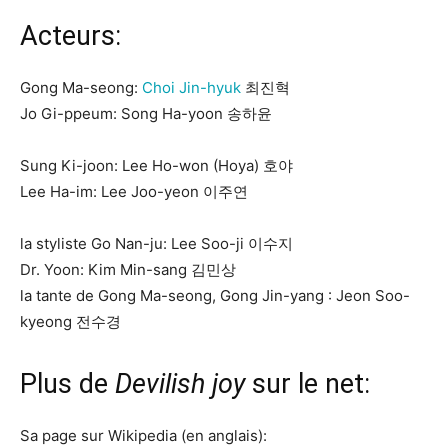
Acteurs:
Gong Ma-seong:
Choi Jin-hyuk
최진혁
Jo Gi-ppeum: Song Ha-yoon 송하윤
Sung Ki-joon: Lee Ho-won (Hoya) 호야
Lee Ha-im: Lee Joo-yeon 이주연
la styliste Go Nan-ju: Lee Soo-ji 이수지
Dr. Yoon: Kim Min-sang 김민상
la tante de Gong Ma-seong, Gong Jin-yang : Jeon Soo-
kyeong 전수경
Plus de
Devilish joy
sur le net:
Sa page sur Wikipedia (en anglais):