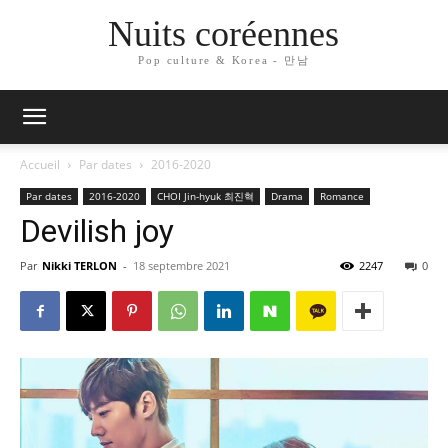
Nuits coréennes
Pop culture & Korea - 만남
Accueil
Par dates
2016-2020
Par dates
2016-2020
CHOI Jin-hyuk 최진혁
Drama
Romance
Devilish joy
Par
Nikki TERLON
-
18 septembre 2021
2247
0