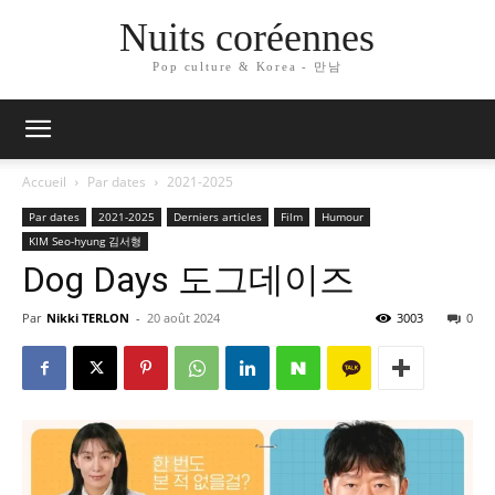
Nuits coréennes
Pop culture & Korea - 만남
Accueil
Par dates
2021-2025
Par dates
2021-2025
Derniers articles
Film
Humour
KIM Seo-hyung 김서형
Dog Days 도그데이즈
Par
Nikki TERLON
-
20 août 2024
3003
0