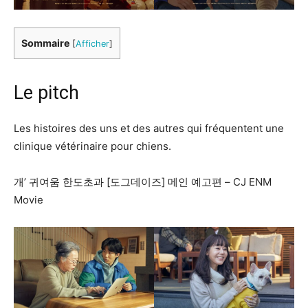
Sommaire
[
Afficher
]
Le pitch
Les histoires des uns et des autres qui fréquentent une
clinique vétérinaire pour chiens.
개’ 귀여움 한도초과 [도그데이즈] 메인 예고편 – CJ ENM
Movie