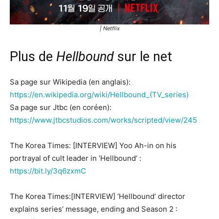
| Netflix
Plus de
Hellbound
sur le net
Sa page sur Wikipedia (en anglais):
https://en.wikipedia.org/wiki/Hellbound_(TV_series)
Sa page sur Jtbc (en coréen):
https://www.jtbcstudios.com/works/scripted/view/245
The Korea Times: [INTERVIEW] Yoo Ah-in on his
portrayal of cult leader in ‘Hellbound’ :
https://bit.ly/3q6zxmC
The Korea Times:[INTERVIEW] ‘Hellbound’ director
explains series’ message, ending and Season 2 :