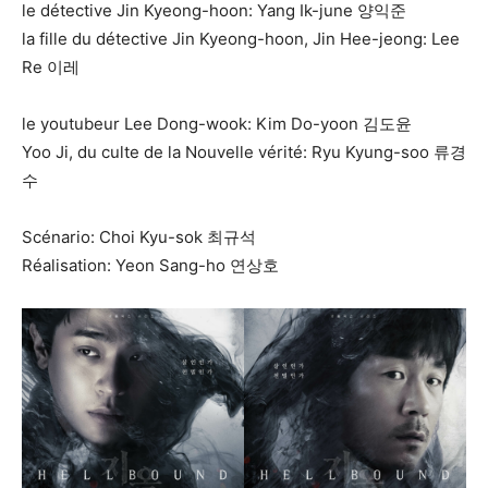
le détective Jin Kyeong-hoon: Yang Ik-june 양익준
la fille du détective Jin Kyeong-hoon, Jin Hee-jeong: Lee
Re 이레
le youtubeur Lee Dong-wook: Kim Do-yoon 김도윤
Yoo Ji, du culte de la Nouvelle vérité: Ryu Kyung-soo 류경
수
Scénario: Choi Kyu-sok 최규석
Réalisation: Yeon Sang-ho 연상호