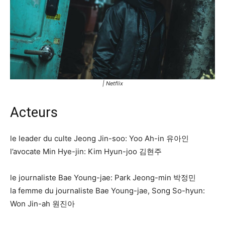
| Netflix
Acteurs
le leader du culte Jeong Jin-soo: Yoo Ah-in 유아인
l’avocate Min Hye-jin: Kim Hyun-joo 김현주
le journaliste Bae Young-jae: Park Jeong-min 박정민
la femme du journaliste Bae Young-jae, Song So-hyun:
Won Jin-ah 원진아