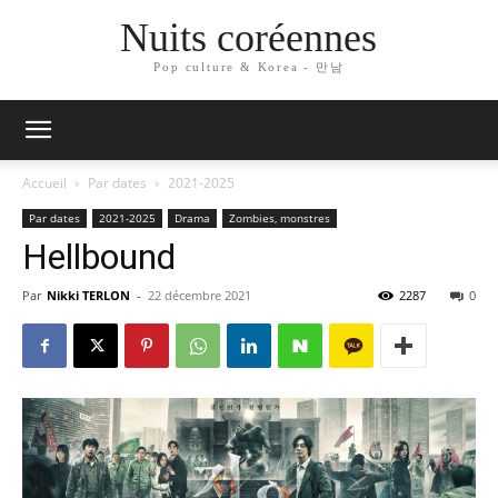
Nuits coréennes
Pop culture & Korea - 만남
Accueil
Par dates
2021-2025
Par dates
2021-2025
Drama
Zombies, monstres
Hellbound
Par
Nikki TERLON
-
22 décembre 2021
2287
0