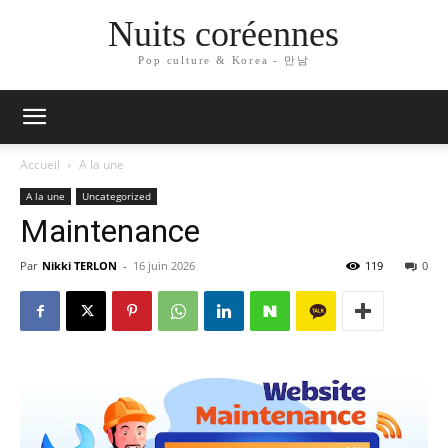
Nuits coréennes
Pop culture & Korea - 만남
Accueil
A la une
A la une
Uncategorized
Maintenance
Par
Nikki TERLON
-
16 juin 2026
119
0