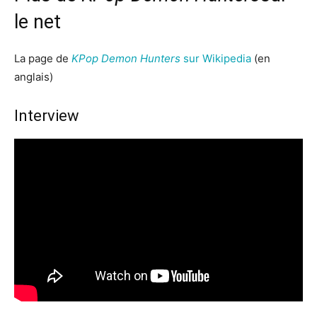
le net
La page de
KPop Demon Hunters
sur Wikipedia
(en
anglais)
Interview