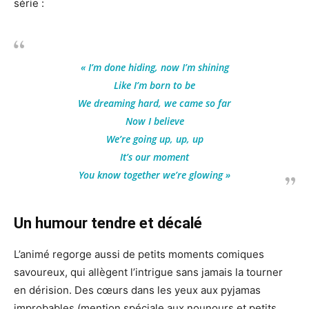
série :
« I’m done hiding, now I’m shining
Like I’m born to be
We dreaming hard, we came so far
Now I believe
We’re going up, up, up
It’s our moment
You know together we’re glowing »
Un humour tendre et décalé
L’animé regorge aussi de petits moments comiques
savoureux, qui allègent l’intrigue sans jamais la tourner
en dérision. Des cœurs dans les yeux aux pyjamas
improbables (mention spéciale aux nounours et petits