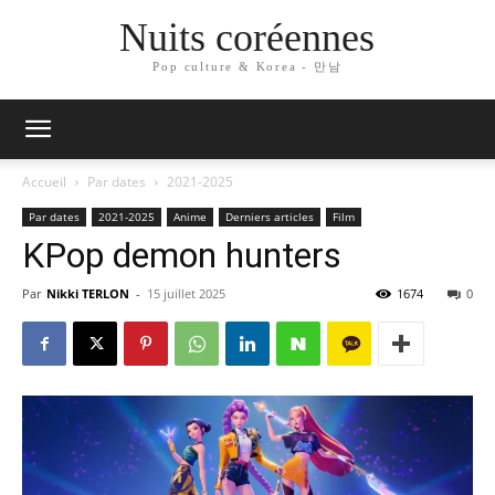
Nuits coréennes
Pop culture & Korea - 만남
Accueil
Par dates
2021-2025
Par dates
2021-2025
Anime
Derniers articles
Film
KPop demon hunters
Par
Nikki TERLON
-
15 juillet 2025
1674
0