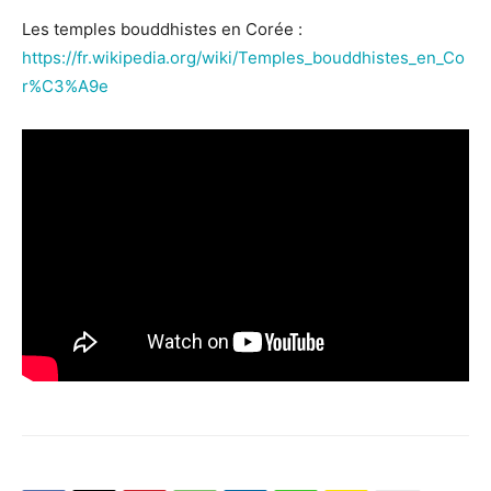
Les temples bouddhistes en Corée :
https://fr.wikipedia.org/wiki/Temples_bouddhistes_en_Co
r%C3%A9e