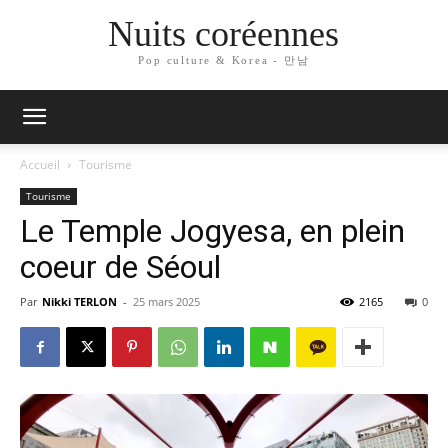
Nuits coréennes
Pop culture & Korea - 만남
Accueil
Tourisme
Tourisme
Le Temple Jogyesa, en plein
coeur de Séoul
Par
Nikki TERLON
-
25 mars 2025
2165
0