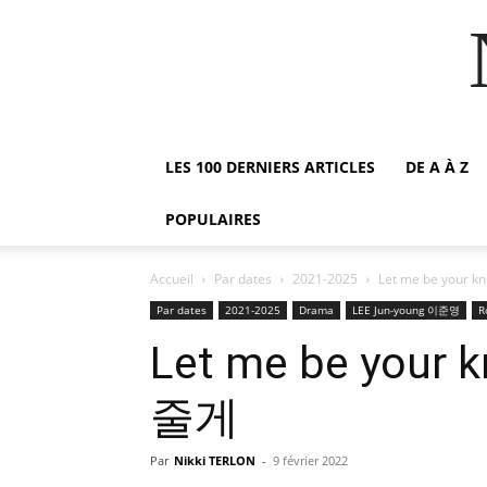
LES 100 DERNIERS ARTICLES
DE A À Z
POPULAIRES
Accueil
Par dates
2021-2025
Let me be your
Par dates
2021-2025
Drama
LEE Jun-young 이준영
R
Let me be you
줄게
Par
Nikki TERLON
-
9 février 2022