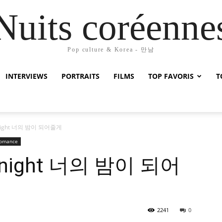
Nuits coréenne
Pop culture & Korea - 만남
INTERVIEWS
PORTRAITS
FILMS
TOP FAVORIS
T
 knight 너의 밤이 되어줄게
omance
r knight 너의 밤이 되어
2241
0