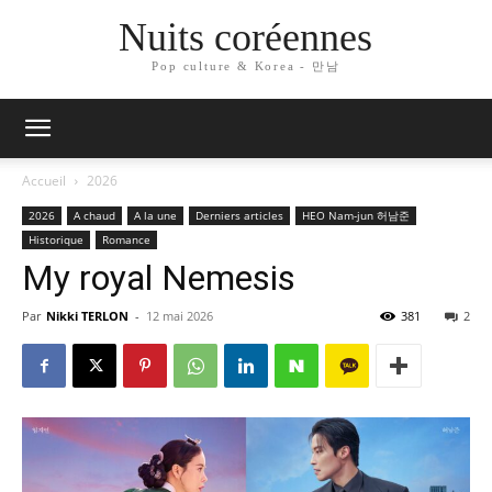
Nuits coréennes
Pop culture & Korea - 만남
Accueil
2026
2026
A chaud
A la une
Derniers articles
HEO Nam-jun 허남준
Historique
Romance
My royal Nemesis
Par
Nikki TERLON
-
12 mai 2026
381
2