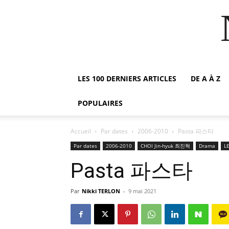
LES 100 DERNIERS ARTICLES
DE A À Z
POPULAIRES
Accueil
Par dates
2006-2010
Pasta 파스타
Par dates
2006-2010
CHOI Jin-hyuk 최진혁
Drama
L
Pasta 파스타
Par
Nikki TERLON
-
9 mai 2021