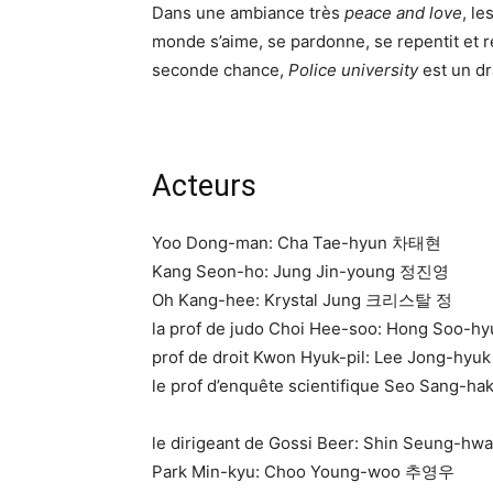
Dans une ambiance très
peace and love
, le
monde s’aime, se pardonne, se repentit et réf
seconde chance,
Police university
est un dr
Acteurs
Yoo Dong-man: Cha Tae-hyun 차태현
Kang Seon-ho: Jung Jin-young 정진영
Oh Kang-hee: Krystal Jung 크리스탈 정
la prof de judo Choi Hee-soo: Hong Soo
prof de droit Kwon Hyuk-pil: Lee Jong-h
le prof d’enquête scientifique Seo Sang-h
le dirigeant de Gossi Beer: Shin Seung-
Park Min-kyu: Choo Young-woo 추영우