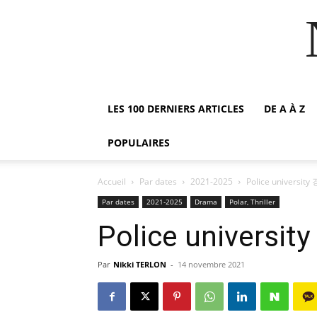
LES 100 DERNIERS ARTICLES
DE A À Z
POPULAIRES
Accueil
Par dates
2021-2025
Police universi
Par dates
2021-2025
Drama
Polar, Thriller
Police univers
Par
Nikki TERLON
-
14 novembre 2021