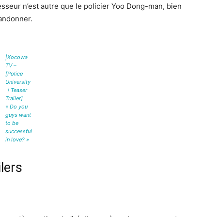
fesseur n’est autre que le policier Yoo Dong-man, bien
bandonner.
|Kocowa
TV –
[Police
University
ㅣTeaser
Trailer]
« Do you
guys want
to be
successful
in love? »
lers