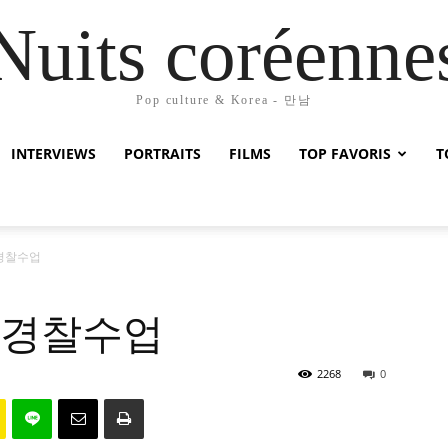
Nuits coréenne
Pop culture & Korea - 만남
INTERVIEWS
PORTRAITS
FILMS
TOP FAVORIS
T
ty 경찰수업
ity 경찰수업
2268
0