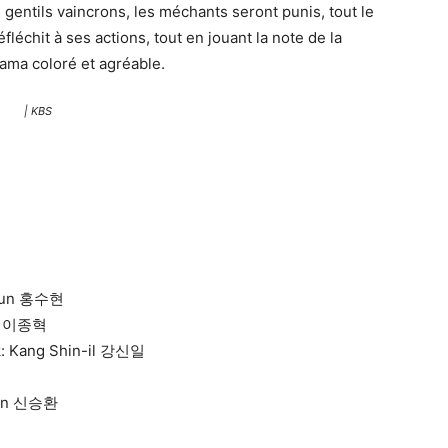
s gentils vaincrons, les méchants seront punis, tout le
léchit à ses actions, tout en jouant la note de la
ama coloré et agréable.
| KBS
-hyun 홍수현
yuk 이종혁
ak: Kang Shin-il 강신일
hwan 신승환