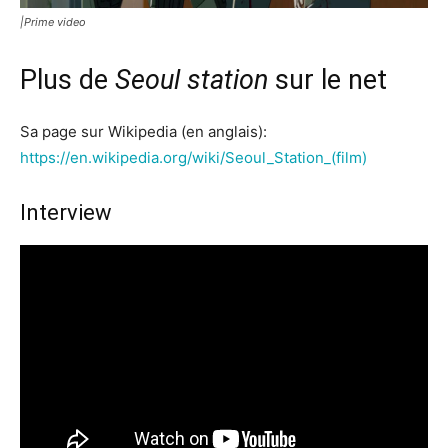
|Prime video
Plus de
Seoul station
sur le net
Sa page sur Wikipedia (en anglais):
https://en.wikipedia.org/wiki/Seoul_Station_(film)
Interview