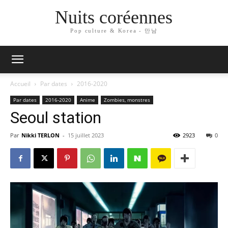
Nuits coréennes
Pop culture & Korea - 만남
Accueil
Par dates
2016-2020
Par dates
2016-2020
Anime
Zombies, monstres
Seoul station
Par
Nikki TERLON
-
15 juillet 2023
2923
0