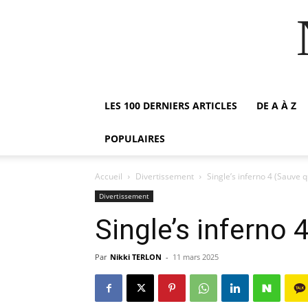
LES 100 DERNIERS ARTICLES
DE A À Z
POPULAIRES
Accueil
Divertissement
Single’s inferno 4 (Sauve 
Divertissement
Single’s inferno 
Par
Nikki TERLON
-
11 mars 2025