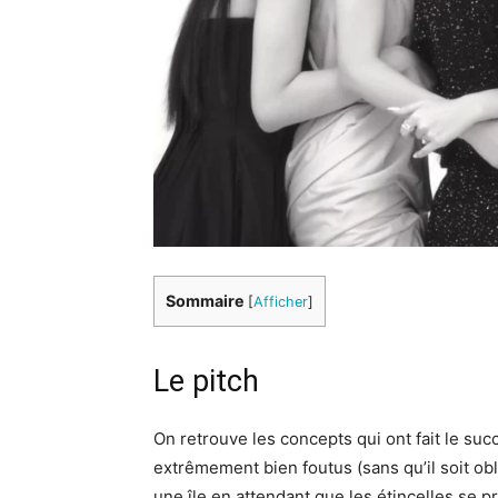
Sommaire
[
Afficher
]
Le pitch
On retrouve les concepts qui ont fait le su
extrêmement bien foutus (sans qu’il soit ob
une île en attendant que les étincelles se 