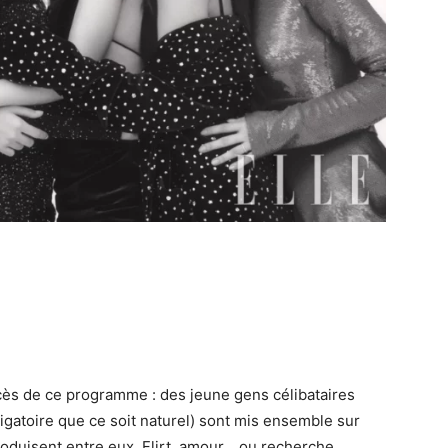
ccès de ce programme : des jeune gens célibataires
ligatoire que ce soit naturel) sont mis ensemble sur
produisent entre eux. Flirt, amour… ou recherche