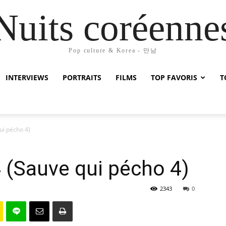
Nuits coréenne
Pop culture & Korea - 만남
INTERVIEWS
PORTRAITS
FILMS
TOP FAVORIS
T
qui pécho 4)
4 (Sauve qui pécho 4)
2343
0