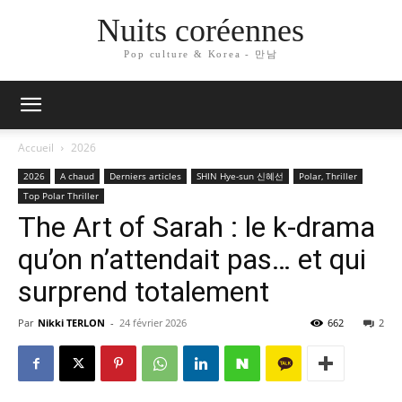
Nuits coréennes
Pop culture & Korea - 만남
Accueil
2026
2026
A chaud
Derniers articles
SHIN Hye-sun 신혜선
Polar, Thriller
Top Polar Thriller
The Art of Sarah : le k-drama
qu’on n’attendait pas… et qui
surprend totalement
Par
Nikki TERLON
-
24 février 2026
662
2