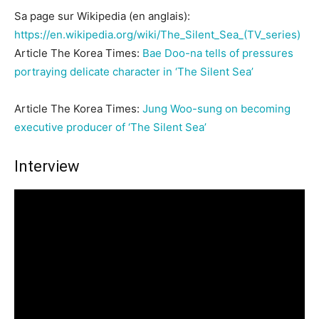
Sa page sur Wikipedia (en anglais):
https://en.wikipedia.org/wiki/The_Silent_Sea_(TV_series)
Article The Korea Times:
Bae Doo-na tells of pressures
portraying delicate character in ‘The Silent Sea’
Article The Korea Times:
Jung Woo-sung on becoming
executive producer of ‘The Silent Sea’
Interview