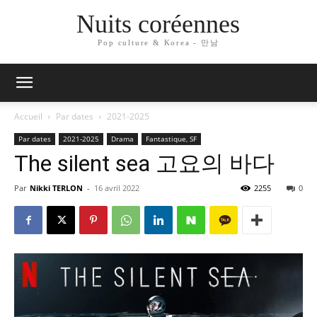
Nuits coréennes
Pop culture & Korea - 만남
Accueil
Par dates
2021-2025
Par dates
2021-2025
Drama
Fantastique, SF
The silent sea 고요의 바다
Par
Nikki TERLON
-
16 avril 2022
2255
0