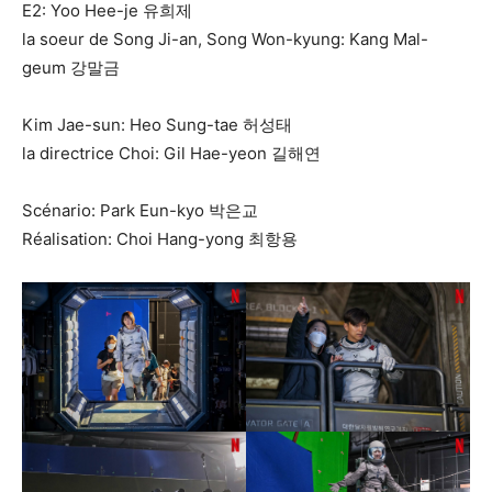
E2: Yoo Hee-je 유희제
la soeur de Song Ji-an, Song Won-kyung: Kang Mal-
geum 강말금
Kim Jae-sun: Heo Sung-tae 허성태
la directrice Choi: Gil Hae-yeon 길해연
Scénario: Park Eun-kyo 박은교
Réalisation: Choi Hang-yong 최항용