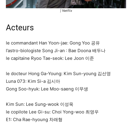
| Netflix
Acteurs
le commandant Han Yoon-jae: Gong Yoo 공유
l’astro-biologiste Song Ji-an : Bae Doona 배두나
le capitaine Ryoo Tae-seok: Lee Joon 이준
le docteur Hong Ga-Young: Kim Sun-young 김선영
Luna 073: Kim Si-a 김시아
Gong Soo-hyuk: Lee Moo-saeng 이무생
Kim Sun: Lee Sung-wook 이성욱
le copilote Lee Gi-su: Choi Yong-woo 최영우
E1: Cha Rae-hyoung 차래형