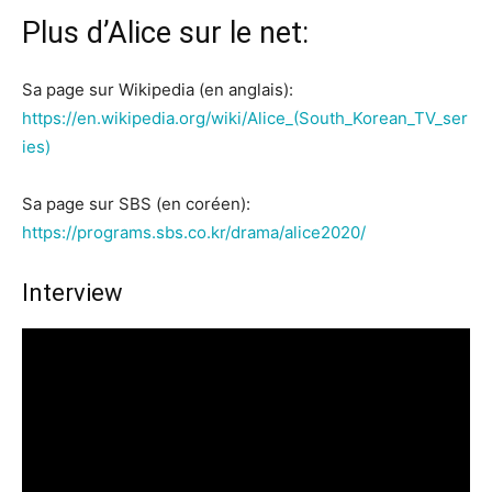
Plus d’Alice sur le net:
Sa page sur Wikipedia (en anglais):
https://en.wikipedia.org/wiki/Alice_(South_Korean_TV_ser
ies)
Sa page sur SBS (en coréen):
https://programs.sbs.co.kr/drama/alice2020/
Interview