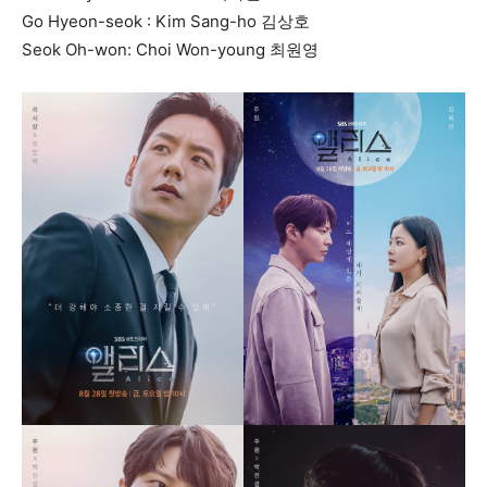
Go Hyeon-seok : Kim Sang-ho 김상호
Seok Oh-won: Choi Won-young 최원영