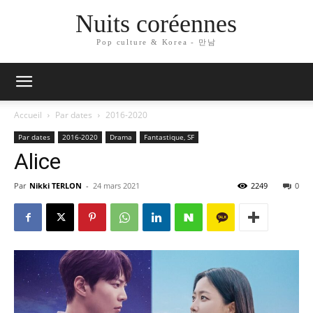
Nuits coréennes
Pop culture & Korea - 만남
Accueil
Par dates
2016-2020
Par dates
2016-2020
Drama
Fantastique, SF
Alice
Par
Nikki TERLON
-
24 mars 2021
2249
0