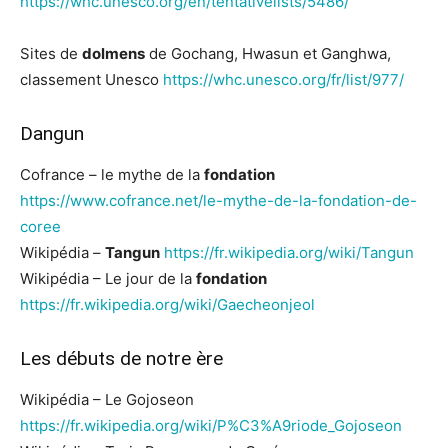
https://whc.unesco.org/en/tentativelists/5486/
Sites de
dolmens
de Gochang, Hwasun et Ganghwa,
classement Unesco
https://whc.unesco.org/fr/list/977/
Dangun
Cofrance – le mythe de la
fondation
https://www.cofrance.net/le-mythe-de-la-fondation-de-
coree
Wikipédia –
Tangun
https://fr.wikipedia.org/wiki/Tangun
Wikipédia – Le jour de la
fondation
https://fr.wikipedia.org/wiki/Gaecheonjeol
Les débuts de notre ère
Wikipédia – Le Gojoseon
https://fr.wikipedia.org/wiki/P%C3%A9riode_Gojoseon