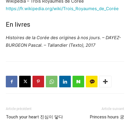
Wikipédia – Trois Royaumes de Corée
https://fr.wikipedia.org/wiki/Trois_Royaumes_de_Corée
En livres
Histoires de la Corée des origines à nos jours. – DAYEZ-
BURGEON Pascal. – Tallandier (Texto), 2017
Article précédent
Article suivant
Touch your heart 진심이 닿다
Princess hours 궁