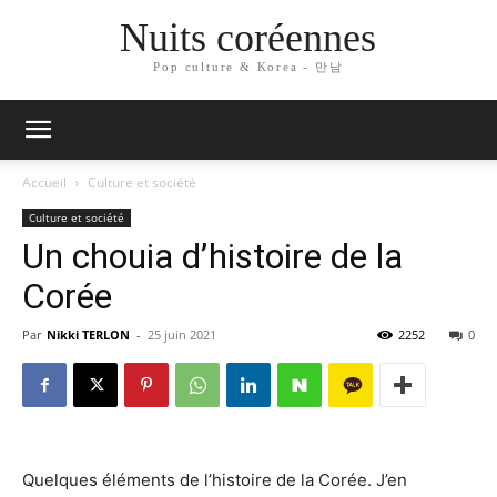
Nuits coréennes
Pop culture & Korea - 만남
Accueil
Culture et société
Culture et société
Un chouia d’histoire de la
Corée
Par
Nikki TERLON
-
25 juin 2021
2252
0
Quelques éléments de l’histoire de la Corée. J’en