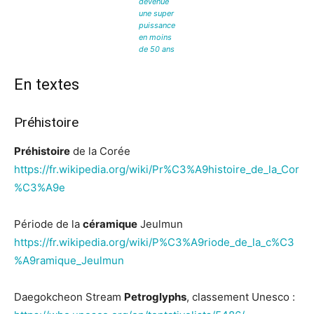
devenue
une super
puissance
en moins
de 50 ans
En textes
Préhistoire
Préhistoire
de la Corée
https://fr.wikipedia.org/wiki/Pr%C3%A9histoire_de_la_Cor
%C3%A9e
Période de la
céramique
Jeulmun
https://fr.wikipedia.org/wiki/P%C3%A9riode_de_la_c%C3
%A9ramique_Jeulmun
Daegokcheon Stream
Petroglyphs
, classement Unesco :