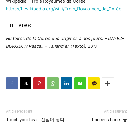
Wikipédia – Trois Royaumes de Corée
https://fr.wikipedia.org/wiki/Trois_Royaumes_de_Corée
En livres
Histoires de la Corée des origines à nos jours. – DAYEZ-
BURGEON Pascal. – Tallandier (Texto), 2017
Article précédent
Article suivant
Touch your heart 진심이 닿다
Princess hours 궁