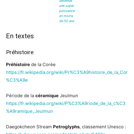
devenue
une super
puissance
en moins
de 50 ans
En textes
Préhistoire
Préhistoire
de la Corée
https://fr.wikipedia.org/wiki/Pr%C3%A9histoire_de_la_Cor
%C3%A9e
Période de la
céramique
Jeulmun
https://fr.wikipedia.org/wiki/P%C3%A9riode_de_la_c%C3
%A9ramique_Jeulmun
Daegokcheon Stream
Petroglyphs
, classement Unesco :