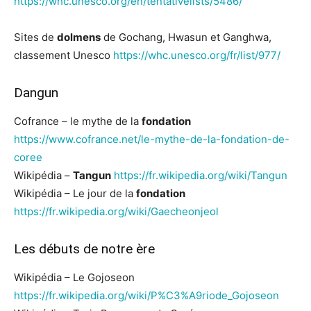
https://whc.unesco.org/en/tentativelists/5486/
Sites de
dolmens
de Gochang, Hwasun et Ganghwa,
classement Unesco
https://whc.unesco.org/fr/list/977/
Dangun
Cofrance – le mythe de la
fondation
https://www.cofrance.net/le-mythe-de-la-fondation-de-
coree
Wikipédia –
Tangun
https://fr.wikipedia.org/wiki/Tangun
Wikipédia – Le jour de la
fondation
https://fr.wikipedia.org/wiki/Gaecheonjeol
Les débuts de notre ère
Wikipédia – Le Gojoseon
https://fr.wikipedia.org/wiki/P%C3%A9riode_Gojoseon