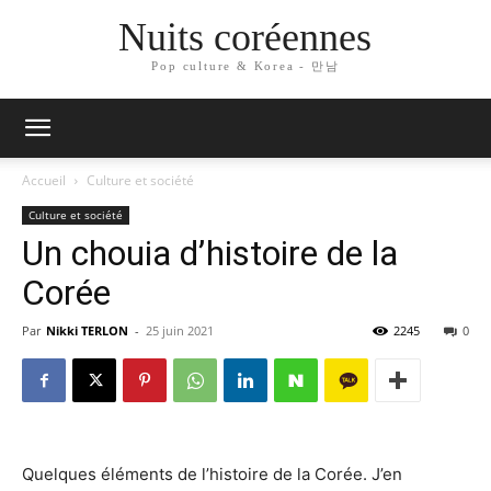
Nuits coréennes
Pop culture & Korea - 만남
Accueil
Culture et société
Culture et société
Un chouia d’histoire de la
Corée
Par
Nikki TERLON
-
25 juin 2021
2245
0
Quelques éléments de l’histoire de la Corée. J’en