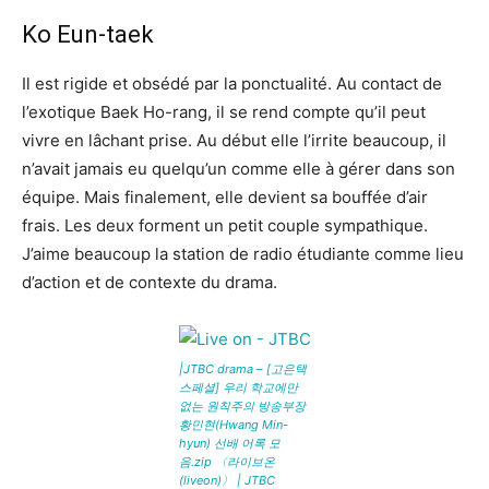
Ko Eun-taek
Il est rigide et obsédé par la ponctualité. Au contact de
l’exotique Baek Ho-rang, il se rend compte qu’il peut
vivre en lâchant prise. Au début elle l’irrite beaucoup, il
n’avait jamais eu quelqu’un comme elle à gérer dans son
équipe. Mais finalement, elle devient sa bouffée d’air
frais. Les deux forment un petit couple sympathique.
J’aime beaucoup la station de radio étudiante comme lieu
d’action et de contexte du drama.
|JTBC drama – [고은택
스페셜] 우리 학교에만
없는 원칙주의 방송부장
황민현(Hwang Min-
hyun) 선배 어록 모
음.zip 〈라이브온
(liveon)〉 | JTBC