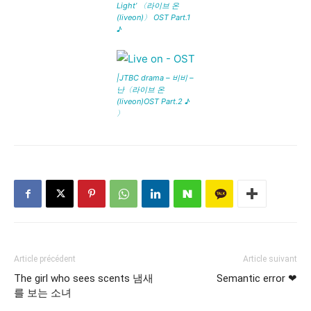
Light’ 〈라이브 온
(liveon)〉 OST Part.1
♪
|JTBC drama – 비비 –
난〈라이브 온
(liveon)OST Part.2 ♪
〉
Article précédent
Article suivant
The girl who sees scents 냄새
Semantic error ❤
를 보는 소녀