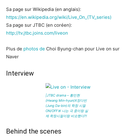
Sa page sur Wikipedia (en anglais):
https://en.wikipedia.org/wiki/Live_On_(TV_series)
Sa page sur JTBC (en coréen):
http://tv.jtbc.joins.com/liveon
Plus de
photos de
Choi Byung-chan pour Live on sur
Naver
Interview
|JTBC drama – 황민현
(Hwang Min-hyun)X정다빈
(Jung Da-bin)의 학창 시절
ON/OFF🚨 나는 극 중이랑 실
제 학창시절이랑 비슷했다?!
Behind the scenes