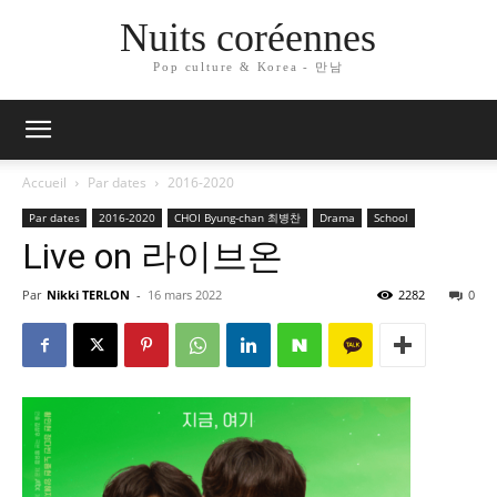
Nuits coréennes
Pop culture & Korea - 만남
Accueil
Par dates
2016-2020
Par dates
2016-2020
CHOI Byung-chan 최병찬
Drama
School
Live on 라이브온
Par
Nikki TERLON
-
16 mars 2022
2282
0