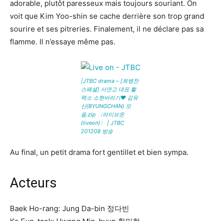
adorable, plutôt paresseux mais toujours souriant. On
voit que Kim Yoo-shin se cache derrière son trop grand
sourire et ses pitreries. Finalement, il ne déclare pas sa
flamme. Il n’essaye même pas.
|JTBC drama – [최병찬
스페셜] 서연고 대표 활
력소 소현바라기♥ 김유
신(BYUNGCHAN) 모
음.zip 〈라이브온
(liveon)〉 | JTBC
201208 방송
Au final, un petit drama fort gentillet et bien sympa.
Acteurs
Baek Ho-rang: Jung Da-bin 정다빈