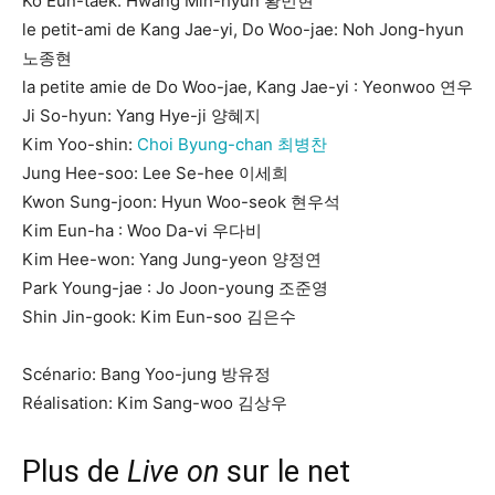
Ko Eun-taek: Hwang Min-hyun 황민현
le petit-ami de Kang Jae-yi, Do Woo-jae: Noh Jong-hyun
노종현
la petite amie de Do Woo-jae, Kang Jae-yi : Yeonwoo 연우
Ji So-hyun: Yang Hye-ji 양혜지
Kim Yoo-shin:
Choi Byung-chan 최병찬
Jung Hee-soo: Lee Se-hee 이세희
Kwon Sung-joon: Hyun Woo-seok 현우석
Kim Eun-ha : Woo Da-vi 우다비
Kim Hee-won: Yang Jung-yeon 양정연
Park Young-jae : Jo Joon-young 조준영
Shin Jin-gook: Kim Eun-soo 김은수
Scénario: Bang Yoo-jung 방유정
Réalisation: Kim Sang-woo 김상우
Plus de
Live on
sur le net