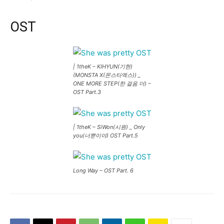
OST
| 1theK – KIHYUN(기현)
(MONSTA X(몬스타엑스)) _
ONE MORE STEP(한 걸음 더) –
OST Part.3
| 1theK – SiWon(시원) _ Only
you(너뿐이야) OST Part.5
Long Way – OST Part. 6