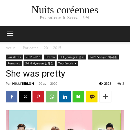
Nuits coréennes
Pop culture & Korea - 만남
Accueil
Par dates
2011-2015
Par dates
2011-2015
Drama
LEE Joon-gi 이준기
PARK Seo-jun 박서준
Romance
SHIN Hye-sun 신혜선
Top favoris ♥
She was pretty
Par
Nikki TERLON
-
20 avril 2020
2328
3