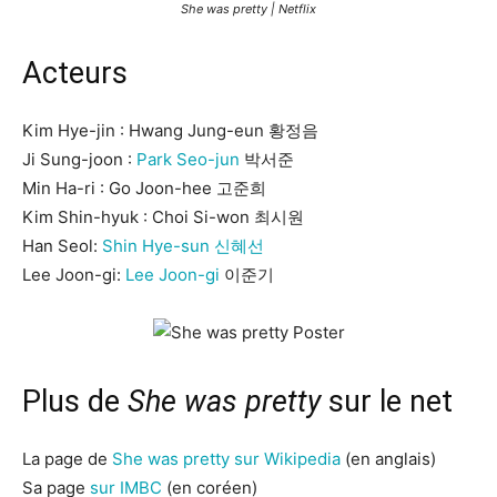
She was pretty | Netflix
Acteurs
Kim Hye-jin : Hwang Jung-eun 황정음
Ji Sung-joon :
Park Seo-jun
박서준
Min Ha-ri : Go Joon-hee 고준희
Kim Shin-hyuk : Choi Si-won 최시원
Han Seol:
Shin Hye-sun 신혜선
Lee Joon-gi:
Lee Joon-gi
이준기
Plus de
She was pretty
sur le net
La page de
She was pretty sur Wikipedia
(en anglais)
Sa page
sur IMBC
(en coréen)