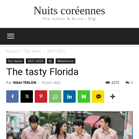
Nuits coréennes
Pop culture & Korea - 만남
Accueil
Par dates
2021-2025
Par dates
2021-2025
BL
Webdrama
The tasty Florida
Par
Nikki TERLON
-
18 juin 2022
2273
0