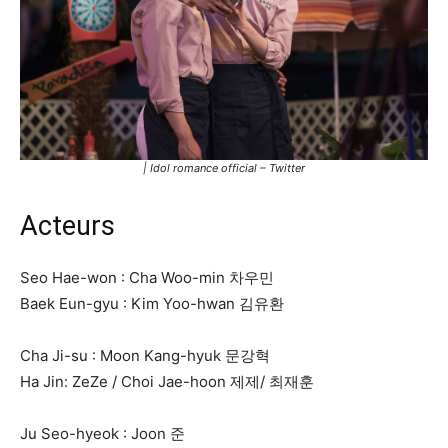
| Idol romance official – Twitter
Acteurs
Seo Hae-won : Cha Woo-min 차우민
Baek Eun-gyu : Kim Yoo-hwan 김유환
Cha Ji-su : Moon Kang-hyuk 문강혁
Ha Jin: ZeZe / Choi Jae-hoon 제제/ 최재훈
Ju Seo-hyeok : Joon 준