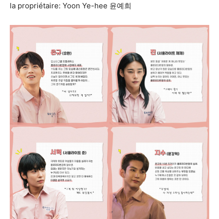
la propriétaire: Yoon Ye-hee 윤예희