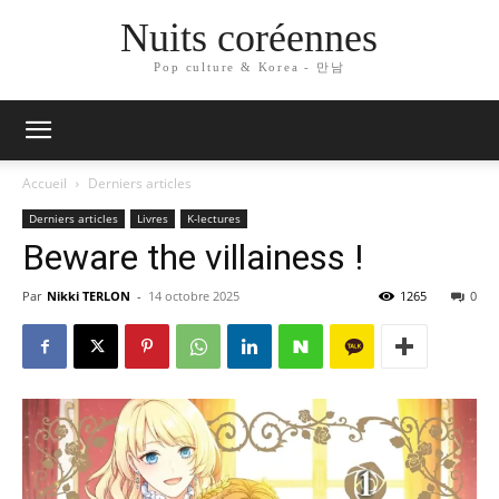
Nuits coréennes
Pop culture & Korea - 만남
Accueil
Derniers articles
Derniers articles
Livres
K-lectures
Beware the villainess !
Par
Nikki TERLON
-
14 octobre 2025
1265
0