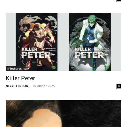
K-lectures
Killer Peter
Nikki TERLON
-
14 janvier 2025
0