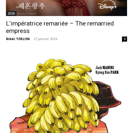
2026
L’impératrice remariée – The remarried
empress
Nikki TERLON
-
27 janvier 2026
0