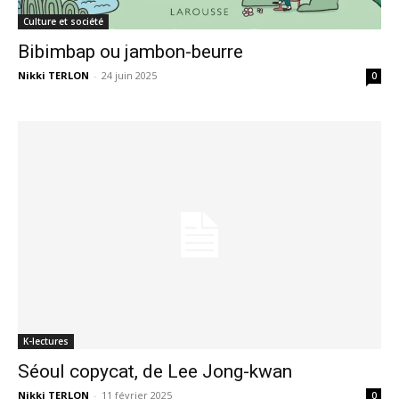
Culture et société
Bibimbap ou jambon-beurre
Nikki TERLON
-
24 juin 2025
0
K-lectures
Séoul copycat, de Lee Jong-kwan
Nikki TERLON
-
11 février 2025
0