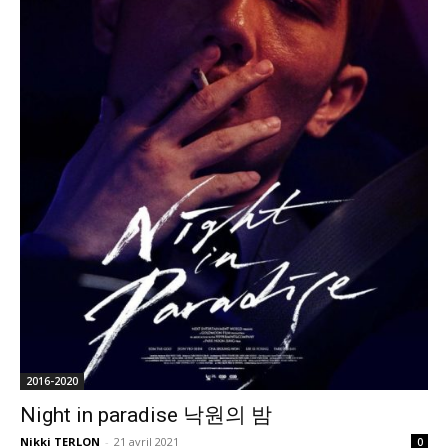
2016-2020
Night in paradise 낙원의 밤
Nikki TERLON
-
21 avril 2021
0