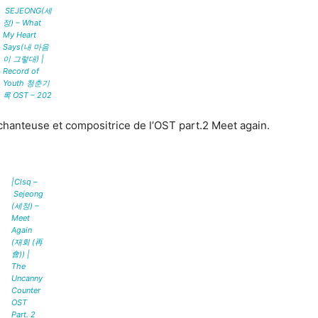
SEJEONG(세
정) – What
My Heart
Says(내 마음
이 그렇대) |
Record of
Youth 청춘기
록 OST – 202
 chanteuse et compositrice de l’OST part.2 Meet again.
|Clsq –
Sejeong
(세정) –
Meet
Again
(재회 (再
會)) |
The
Uncanny
Counter
OST
Part. 2