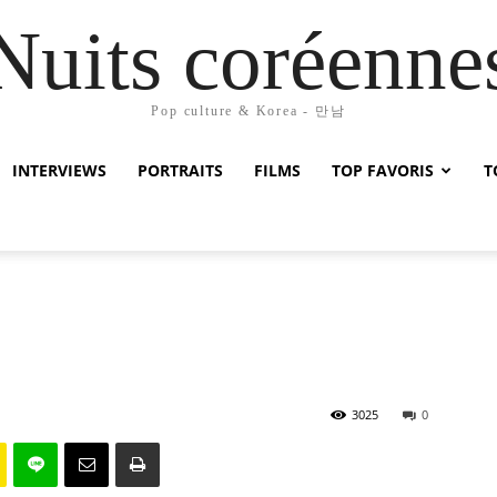
Nuits coréenne
Pop culture & Korea - 만남
INTERVIEWS
PORTRAITS
FILMS
TOP FAVORIS
T
3025
0