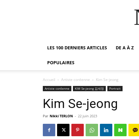
LES 100 DERNIERS ARTICLES
DE A À Z
POPULAIRES
Accueil
Artiste coréenne
Kim Se-jeong
Artiste coréenne
KIM Se-jeong 김세정
Portrait
Kim Se-jeong
Par
Nikki TERLON
-
22 juin 2023