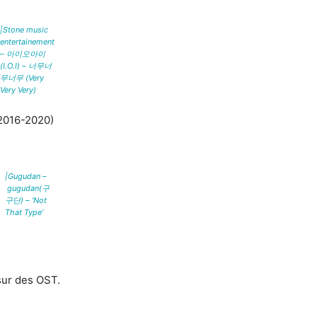
|Stone music
entertainement
– 아이오아이
(I.O.I) – 너무너
무너무 (Very
Very Very)
(2016-2020)
|Gugudan –
gugudan(구
구단) – ‘Not
That Type’
 sur des OST.