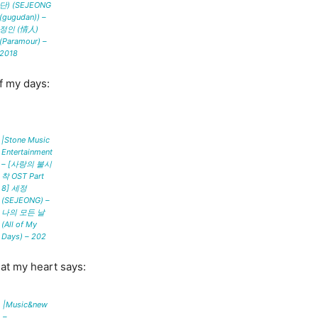
단) (SEJEONG
(gugudan)) –
정인 (情人)
(Paramour) –
2018
f my days:
|Stone Music
Entertainment
– [사랑의 불시
착 OST Part
8] 세정
(SEJEONG) –
나의 모든 날
(All of My
Days) – 202
hat my heart says:
|Music&new
–