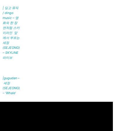
| 딩고 뮤직
/ dingo
music – 영
화속 한 장
면처럼 스카
이라인 앞
에서 부르는
세정
(SEJEONG)
– SKYLINE
라이브
|gugudan –
세정
(SEJEONG)
– ‘Whale’