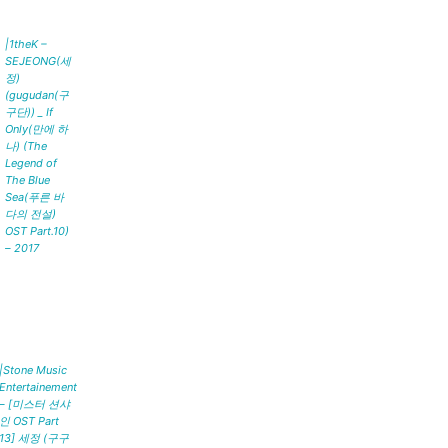
|1theK –
SEJEONG(세
정)
(gugudan(구
구단)) _ If
Only(만에 하
나) (The
Legend of
The Blue
Sea(푸른 바
다의 전설)
OST Part.10)
– 2017
|Stone Music
Entertainement
– [미스터 션샤
인 OST Part
13] 세정 (구구