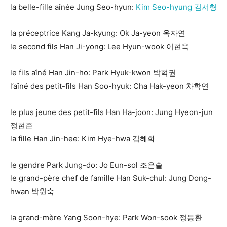
la belle-fille aînée Jung Seo-hyun:
Kim Seo-hyung 김서형
la préceptrice Kang Ja-kyung: Ok Ja-yeon 옥자연
le second fils Han Ji-yong: Lee Hyun-wook 이현욱
le fils aîné Han Jin-ho: Park Hyuk-kwon 박혁권
l’aîné des petit-fils Han Soo-hyuk: Cha Hak-yeon 차학연
le plus jeune des petit-fils Han Ha-joon: Jung Hyeon-jun
정현준
la fille Han Jin-hee: Kim Hye-hwa 김혜화
le gendre Park Jung-do: Jo Eun-sol 조은솔
le grand-père chef de famille Han Suk-chul: Jung Dong-
hwan 박원숙
la grand-mère Yang Soon-hye: Park Won-sook 정동환