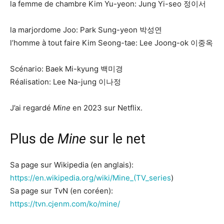
la femme de chambre Kim Yu-yeon: Jung Yi-seo 정이서
la marjordome Joo: Park Sung-yeon 박성연
l’homme à tout faire Kim Seong-tae: Lee Joong-ok 이중옥
Scénario: Baek Mi-kyung 백미경
Réalisation: Lee Na-jung 이나정
J’ai regardé
Mine
en 2023 sur Netflix.
Plus de
Mine
sur le net
Sa page sur Wikipedia (en anglais):
https://en.wikipedia.org/wiki/Mine_(TV_series
)
Sa page sur TvN (en coréen):
https://tvn.cjenm.com/ko/mine/