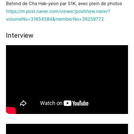
Behind de Cha Hak-yeon par 51K, avec plein de photos
https://m.post.naver.com/viewer/postView.naver?
volumeNo=31654584&memberNo=36259772
Interview