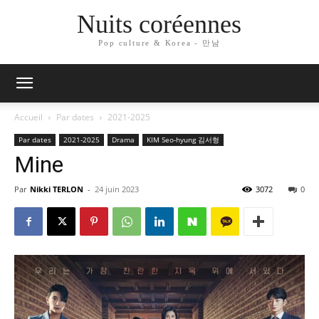
Nuits coréennes
Pop culture & Korea - 만남
Accueil
Par dates
2021-2025
Par dates
2021-2025
Drama
KIM Seo-hyung 김서형
Mine
Par
Nikki TERLON
-
24 juin 2023
3072
0