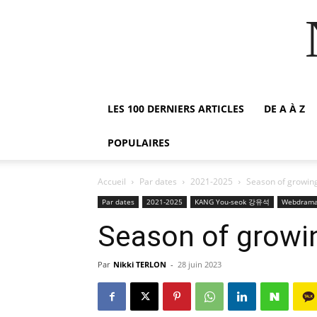
LES 100 DERNIERS ARTICLES
DE A À Z
POPULAIRES
Accueil
Par dates
2021-2025
Season of growin
Par dates
2021-2025
KANG You-seok 강유석
Webdram
Season of growi
Par
Nikki TERLON
-
28 juin 2023