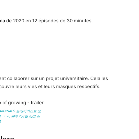
a de 2020 en 12 épisodes de 30 minutes.
t collaborer sur un projet universitaire. Cela les
couvre leurs vies et leurs masques respectifs.
 ORIGINALS 플레이리스트 오
, ㅅㅅ, 공부 다 [잘 하고 싶
R