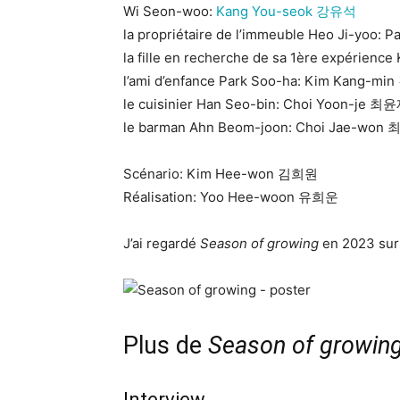
Wi Seon-woo:
Kang You-seok 강유석
la propriétaire de l’immeuble Heo Ji-yoo:
la fille en recherche de sa 1ère expérie
l’ami d’enfance Park Soo-ha: Kim Kang-m
le cuisinier Han Seo-bin: Choi Yoon-je 최
le barman Ahn Beom-joon: Choi Jae-won
Scénario: Kim Hee-won 김희원
Réalisation: Yoo Hee-woon 유희운
J’ai regardé
Season of growing
en 2023 sur 
Plus de
Season of growin
Interview