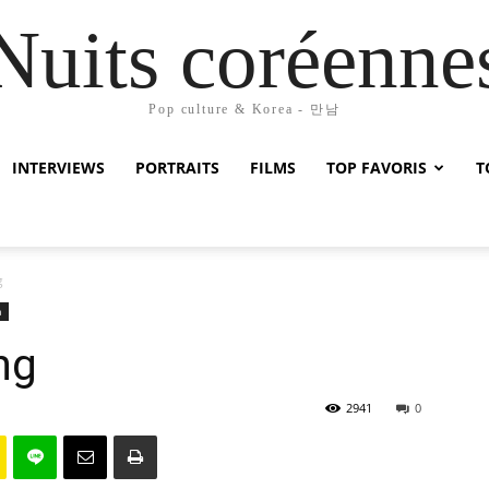
Nuits coréenne
Pop culture & Korea - 만남
INTERVIEWS
PORTRAITS
FILMS
TOP FAVORIS
T
g
a
ng
2941
0