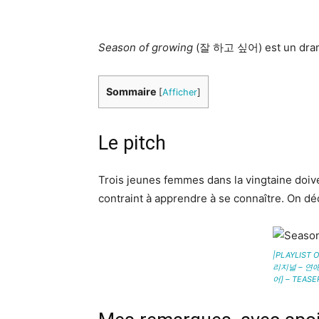
Season of growing
(잘 하고 싶어) est un dram
Sommaire
[
Afficher
]
Le pitch
Trois jeunes femmes dans la vingtaine doiven
contraint à apprendre à se connaître. On dé
|PLAYLIST
리지널 – 연애
어] – TEASE