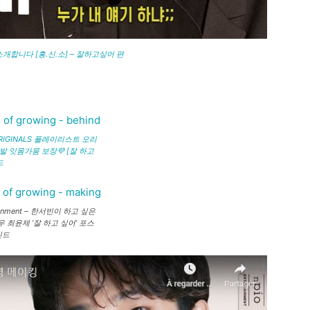
 소개합니다 [흥.신.소] – 잘하고싶어 편
 ORIGINALS 플레이리스트 오리
발 잇몸가뭄 보장💜 [잘 하고
드
rtainment – 한서빈이 하고 싶은
우 최윤제 ‘잘 하고 싶어’ 포스
인드