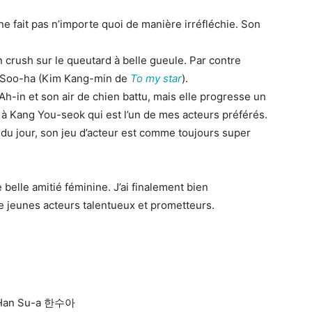
 ne fait pas n’importe quoi de manière irréfléchie. Son
n crush sur le queutard à belle gueule. Par contre
rk Soo-ha (Kim Kang-min de
To my star
).
h-in et son air de chien battu, mais elle progresse un
e à Kang You-seok qui est l’un de mes acteurs préférés.
du jour, son jeu d’acteur est comme toujours super
e belle amitié féminine. J’ai finalement bien
de jeunes acteurs talentueux et prometteurs.
: Han Su-a 한수아