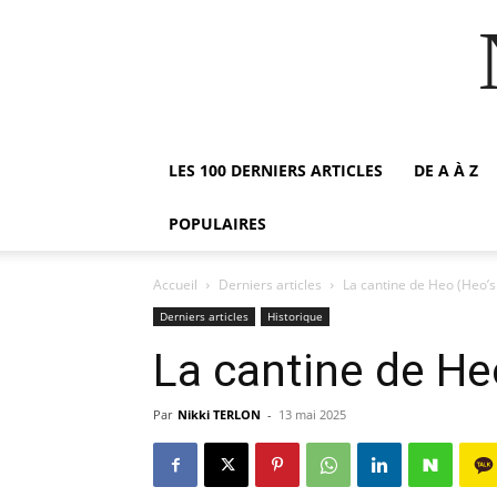
LES 100 DERNIERS ARTICLES
DE A À Z
POPULAIRES
Accueil
Derniers articles
La cantine de Heo (Heo’s
Derniers articles
Historique
La cantine de He
Par
Nikki TERLON
-
13 mai 2025