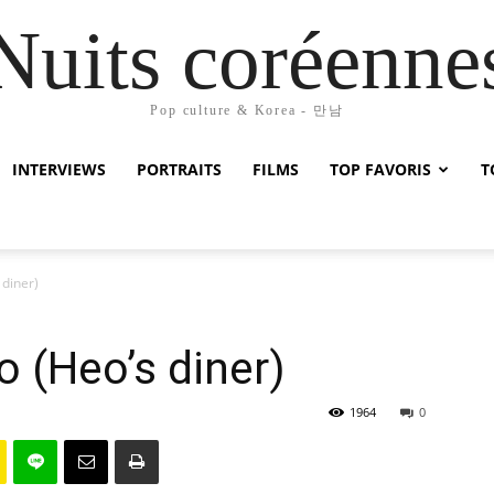
Nuits coréenne
Pop culture & Korea - 만남
INTERVIEWS
PORTRAITS
FILMS
TOP FAVORIS
T
 diner)
o (Heo’s diner)
1964
0