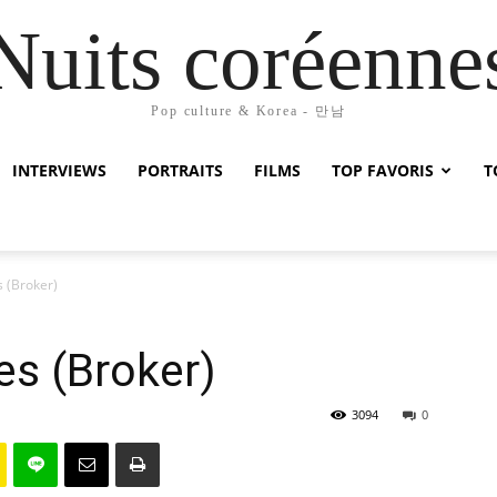
Nuits coréenne
Pop culture & Korea - 만남
INTERVIEWS
PORTRAITS
FILMS
TOP FAVORIS
T
s (Broker)
es (Broker)
3094
0