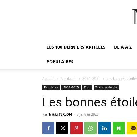
LES 100 DERNIERS ARTICLES
DE A À Z
POPULAIRES
Accueil
Par dates
2021-2025
Les bonnes étoile
Par dates
2021-2025
Film
Tranche de vie
Les bonnes étoil
Par
Nikki TERLON
-
7 janvier 2023