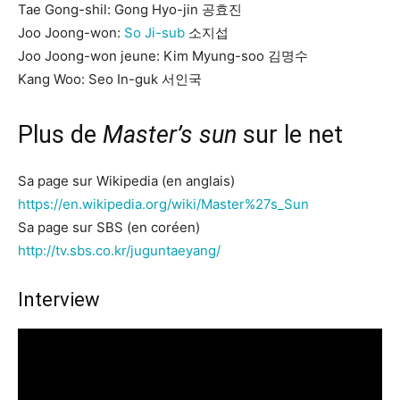
Tae Gong-shil: Gong Hyo-jin 공효진
Joo Joong-won:
So Ji-sub
소지섭
Joo Joong-won jeune: Kim Myung-soo 김명수
Kang Woo: Seo In-guk 서인국
Plus de
Master’s sun
sur le net
Sa page sur Wikipedia (en anglais)
https://en.wikipedia.org/wiki/Master%27s_Sun
Sa page sur SBS (en coréen)
http://tv.sbs.co.kr/juguntaeyang/
Interview