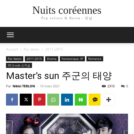
Nuits coréennes
Pop culture & Korea - 만남
Accueil
Par dates
2011-2015
Par dates
2011-2015
Drama
Fantastique, SF
Romance
SO Ji-sub 소지섭
Master’s sun 주군의 태양
Par
Nikki TERLON
-
10 mars 2021
2310
0