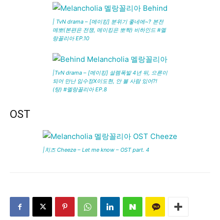
| TvN drama – [메이킹] 분위기 좋네에~? 본전
메뽀(본편은 전쟁, 메이킹은 뽀짝) 비하인드 #멜
랑꼴리아 EP.10
|TvN drama – [메이킹] 설렘폭발 4년 뒤, 으른이
되어 만난 임수정X이도현, 안 볼 사람 있어?!
(탕) #멜랑꼴리아 EP.8
OST
|치즈 Cheeze – Let me know – OST part. 4