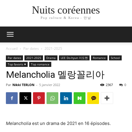
Nuits coréennes
Pop culture & Korea - 만남
Accueil
Par dates
2021-2025
Par dates
2021-2025
Drama
LEE Do-hyun 이도현
Romance
School
Top favoris ♥
Top romance
Melancholia 멜랑꼴리아
Par
Nikki TERLON
-
5 janvier 2022
2367
0
Melancholia
est un drama de 2021 en 16 épisodes.