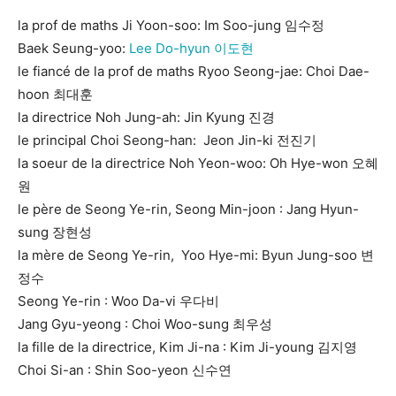
la prof de maths Ji Yoon-soo: Im Soo-jung 임수정
Baek Seung-yoo:
Lee Do-hyun 이도현
le fiancé de la prof de maths Ryoo Seong-jae: Choi Dae-
hoon 최대훈
la directrice Noh Jung-ah: Jin Kyung 진경
le principal Choi Seong-han: Jeon Jin-ki 전진기
la soeur de la directrice Noh Yeon-woo: Oh Hye-won 오혜
원
le père de Seong Ye-rin, Seong Min-joon : Jang Hyun-
sung 장현성
la mère de Seong Ye-rin, Yoo Hye-mi: Byun Jung-soo 변
정수
Seong Ye-rin : Woo Da-vi 우다비
Jang Gyu-yeong : Choi Woo-sung 최우성
la fille de la directrice, Kim Ji-na : Kim Ji-young 김지영
Choi Si-an : Shin Soo-yeon 신수연