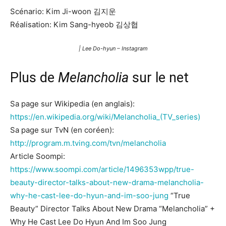
Scénario: Kim Ji-woon 김지운
Réalisation: Kim Sang-hyeob 김상협
| Lee Do-hyun – Instagram
Plus de
Melancholia
sur le net
Sa page sur Wikipedia (en anglais):
https://en.wikipedia.org/wiki/Melancholia_(TV_series)
Sa page sur TvN (en coréen):
http://program.m.tving.com/tvn/melancholia
Article Soompi:
https://www.soompi.com/article/1496353wpp/true-
beauty-director-talks-about-new-drama-melancholia-
why-he-cast-lee-do-hyun-and-im-soo-jung
“True
Beauty” Director Talks About New Drama “Melancholia” +
Why He Cast Lee Do Hyun And Im Soo Jung