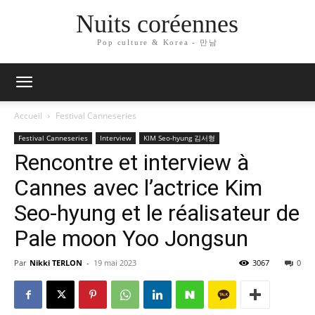
Nuits coréennes
Pop culture & Korea - 만남
Accueil
Festival Canneseries
Festival Canneseries
Interview
KIM Seo-hyung 김서형
Rencontre et interview à
Cannes avec l’actrice Kim
Seo-hyung et le réalisateur de
Pale moon Yoo Jongsun
Par
Nikki TERLON
-
19 mai 2023
3067
0