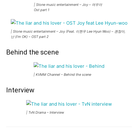
| Stone music entertainment – Joy – 여우야
Ost part 1
| Stone music entertainment – Joy (Feat. 이현우 Lee Hyun Woo) – 괜찮아,
난 (I’m OK) – OST part 2
Behind the scene
| KVMM Channel – Behind the scene
Interview
| TvN Drama – Interview