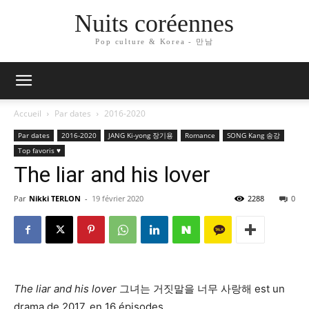
Nuits coréennes
Pop culture & Korea - 만남
Accueil
Par dates
2016-2020
Par dates
2016-2020
JANG Ki-yong 장기용
Romance
SONG Kang 송강
Top favoris ♥
The liar and his lover
Par
Nikki TERLON
-
19 février 2020
2288
0
The liar and his lover
그녀는 거짓말을 너무 사랑해 est un
drama de 2017, en 16 épisodes.