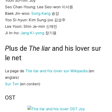
Yoon So-rim: Joy
Seo Chan-Young: Lee Seo-won 이서원
Baek Jin-woo:
Song Kang
송강
Yoo Si-hyun: Kim Sung-joo 김성주
Lee Yoon: Shin Je-min 신제민
Ji In-ho:
Jang Ki-yong
장기용
P
lus de
The liar
and his lover sur
le net
La page de
The liar and his lover
sur Wikipedia
(en
anglais)
Sur Tvn
(en coréen)
OST