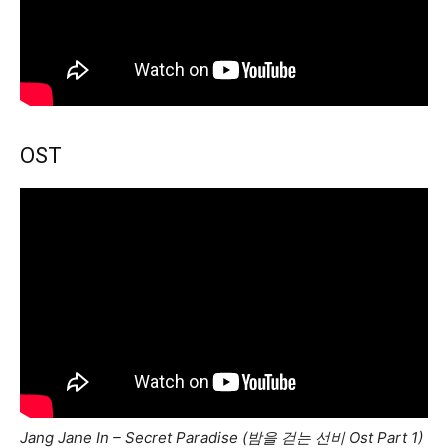
OST
Jang Jane In – Secret Paradise (밤을 걷는 선비 Ost Part 1)