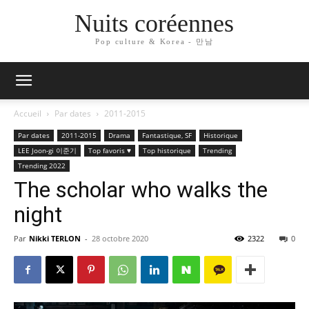
Nuits coréennes
Pop culture & Korea - 만남
Accueil
Par dates
2011-2015
Par dates
2011-2015
Drama
Fantastique, SF
Historique
LEE Joon-gi 이준기
Top favoris ♥
Top historique
Trending
Trending 2022
The scholar who walks the
night
Par
Nikki TERLON
-
28 octobre 2020
2322
0