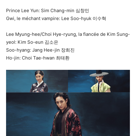
Prince Lee Yun: Sim Chang-min 심창민
Gwi, le méchant vampire: Lee Soo-hyuk 이수혁
Lee Myung-hee/Choi Hye-ryung, la fiancée de Kim Sung-
yeol: Kim So-eun 김소은
Soo-hyang: Jang Hee-jin 장희진
Ho-jin: Choi Tae-hwan 최태환