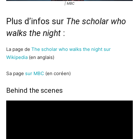
| MBC
Plus d’infos sur
The scholar who
walks the night
:
La page de
The scholar who walks the night sur
Wikipedia
(en anglais)
Sa page
sur MBC
(en coréen)
Behind the scenes