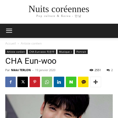
Nuits coréennes
Pop culture & Korea - 만남
Accueil
Artiste coréen
Artiste coréen
CHA Eun-woo 차은우
Musique ♪
Portrait
CHA Eun-woo
Par
Nikki TERLON
-
19 janvier 2020
2551
2