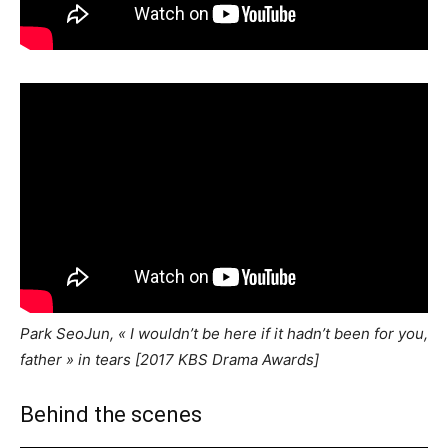
Park SeoJun, « I wouldn’t be here if it hadn’t been for you,
father » in tears [2017 KBS Drama Awards]
Behind the scenes