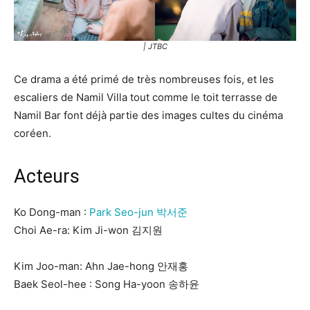
| JTBC
Ce drama a été primé de très nombreuses fois, et les
escaliers de Namil Villa tout comme le toit terrasse de
Namil Bar font déjà partie des images cultes du cinéma
coréen.
Acteurs
Ko Dong-man :
Park Seo-jun 박서준
Choi Ae-ra: Kim Ji-won 김지원
Kim Joo-man: Ahn Jae-hong 안재홍
Baek Seol-hee : Song Ha-yoon 송하윤