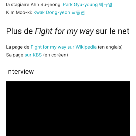
la stagiaire Ahn Su-jeong:
Park Gyu-young 박규영
Kim Moo-ki:
Kwak Dong-yeon 곽동연
Plus de
Fight for my way
sur le net
La page de
Fight for my way sur Wikipedia
(en anglais)
Sa page
sur KBS
(en coréen)
Interview