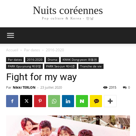
Nuits coréennes
Pop culture & Korea - 만남
Accueil
Par dates
2016-2020
Par dates
2016-2020
Drama
KWAK Dong-yeon 곽동연
PARK Gyu-young 박규영
PARK Seo-jun 박서준
Tranche de vie
Fight for my way
Par
Nikki TERLON
-
23 juillet 2020
2315
0