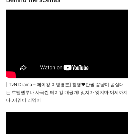
| TvN Drama – 메이킹 미방영분] 청명♥만월 꽁냥미 넘실대
는 호텔델루나 사극씬 메이킹 대공개! 잊지마 잊지마 어제까지
나..이멤버 리멤버