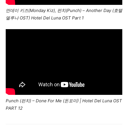
먼데이 키즈(Monday Kiz), 펀치(Punch) – Another Day (호텔
델루나 OST) Hotel Del Luna OST Part 1
Punch (펀치) – Done For Me (돈포미) | Hotel Del Luna OST
PART 12