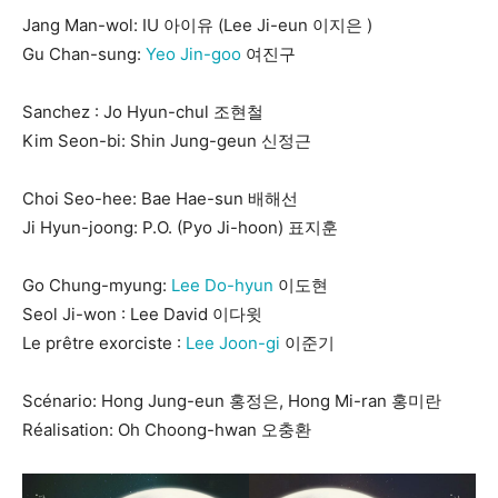
Jang Man-wol: IU 아이유 (Lee Ji-eun 이지은 )
Gu Chan-sung:
Yeo Jin-goo
여진구
Sanchez : Jo Hyun-chul 조현철
Kim Seon-bi: Shin Jung-geun 신정근
Choi Seo-hee: Bae Hae-sun 배해선
Ji Hyun-joong: P.O. (Pyo Ji-hoon) 표지훈
Go Chung-myung:
Lee Do-hyun
이도현
Seol Ji-won : Lee David 이다윗
Le prêtre exorciste :
Lee Joon-gi
이준기
Scénario: Hong Jung-eun 홍정은, Hong Mi-ran 홍미란
Réalisation: Oh Choong-hwan 오충환