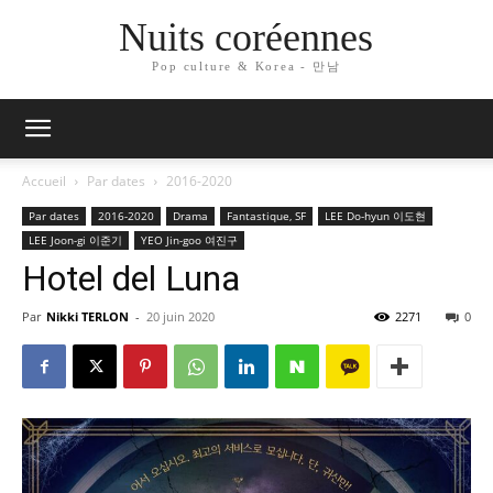
Nuits coréennes
Pop culture & Korea - 만남
Accueil
Par dates
2016-2020
Par dates
2016-2020
Drama
Fantastique, SF
LEE Do-hyun 이도현
LEE Joon-gi 이준기
YEO Jin-goo 여진구
Hotel del Luna
Par
Nikki TERLON
-
20 juin 2020
2271
0