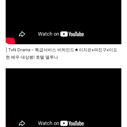
| TvN Drama – 특급서비스 비하인드★이지은x여진구x이도
현 배우 대상봉! 호텔 델루나