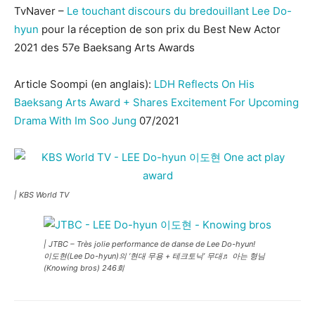
TvNaver –
Le touchant discours du bredouillant Lee Do-
hyun
pour la réception de son prix du Best New Actor
2021 des 57e Baeksang Arts Awards
Article Soompi (en anglais):
LDH Reflects On His
Baeksang Arts Award + Shares Excitement For Upcoming
Drama With Im Soo Jung
07/2021
| KBS World TV
| JTBC – Très jolie performance de danse de Lee Do-hyun!
이도현(Lee Do-hyun)의 ‘현대 무용 + 테크토닉’ 무대♬ 아는 형님
(Knowing bros) 246회