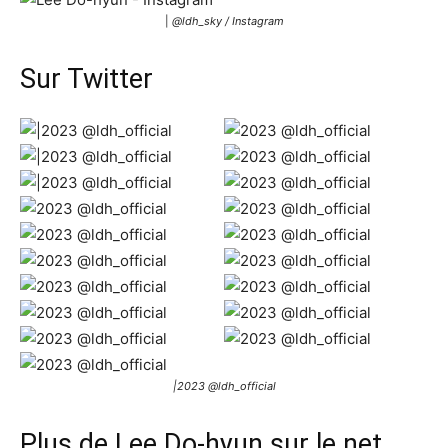
|
@ldh_sky / Instagram
Sur Twitter
|2023 @ldh_official
Plus de Lee Do-hyun sur le net