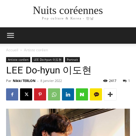
Nuits coréennes
Pop culture & Korea - 만남
Accueil
Artiste coréen
Artiste coréen
LEE Do-hyun 이도현
Portrait
LEE Do-hyun 이도현
Par
Nikki TERLON
-
8 janvier 2022
2417
1