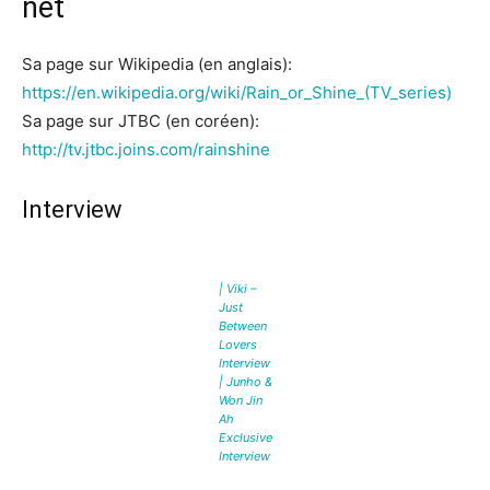
net
Sa page sur Wikipedia (en anglais):
https://en.wikipedia.org/wiki/Rain_or_Shine_(TV_series)
Sa page sur JTBC (en coréen):
http://tv.jtbc.joins.com/rainshine
Interview
| Viki –
Just
Between
Lovers
Interview
| Junho &
Won Jin
Ah
Exclusive
Interview