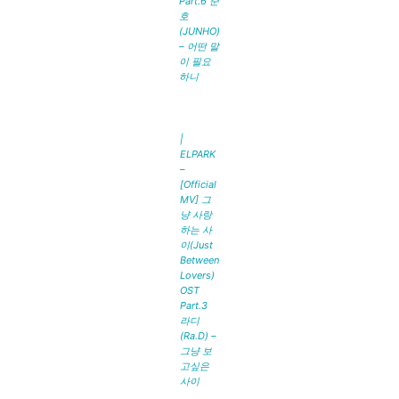
Part.6 준
호
(JUNHO)
– 어떤 말
이 필요
하니
|
ELPARK
–
[Official
MV] 그
냥 사랑
하는 사
이(Just
Between
Lovers)
OST
Part.3
라디
(Ra.D) –
그냥 보
고싶은
사이