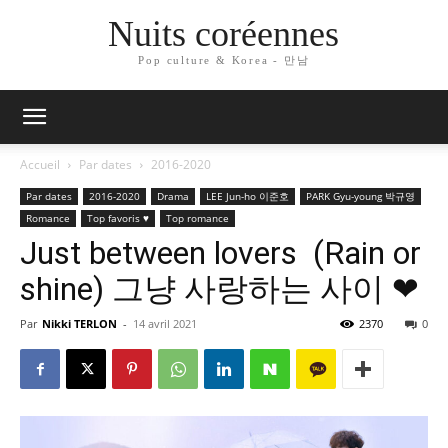
Nuits coréennes
Pop culture & Korea - 만남
Accueil
Par dates
2016-2020
Par dates
2016-2020
Drama
LEE Jun-ho 이준호
PARK Gyu-young 박규영
Romance
Top favoris ♥
Top romance
Just between lovers (Rain or
shine) 그냥 사랑하는 사이 ❤
Par
Nikki TERLON
-
14 avril 2021
2370
0