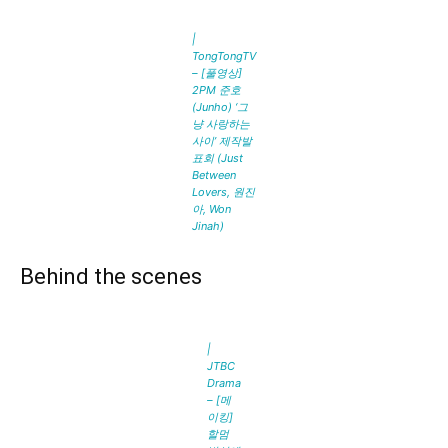
|
TongTongTV
– [풀영상]
2PM 준호
(Junho) ‘그
냥 사랑하는
사이’ 제작발
표회 (Just
Between
Lovers, 원진
아, Won
Jinah)
Behind the scenes
|
JTBC
Drama
– [메
이킹]
할멈