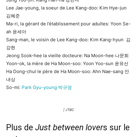
Lee Jae-young, la soeur de Lee Kang-doo: Kim Hye-jun
김혜준
Ma-ri, la gérant de l’établissement pour adultes: Yoon Se-
ah 윤세아
Sang-man, le voisin de Lee Kang-doo: Kim Kang-hyun 김
강현
Jeong Sook-hee la vieille docteure: Na Moon-hee 나문희
Yoon-ok, la mère de Ha Moon-soo: Yoon Yoo-sun 윤유선
Ha Dong-chul le père de Ha Moon-soo: Ahn Nae-sang 안
내상
So-mi:
Park Gyu-young 박규영
| JTBC
Plus de
Just between lover
s sur le