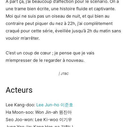
A part ça, j’ai beaucoup d’affection pour le scénario. On a
une trame bien écrite, une histoire fluide et captivante.
Moi qui ne suis pas un oiseau de nuit, et qui bien au
contraire peut piquer du nez à 22h, j’ai complètement
craqué pour cette série, éveillée jusqu’à 2h du matin sans
vouloir m’arrêter.
C’est un coup de cœur ; je pense que je vais
m’empresser de le regarder à nouveau.
| JTBC
Acteurs
Lee Kang-doo:
Lee Jun-ho 이준호
Ha Moon-soo: Won Jin-ah 원진아
Seo Joo-won: Lee Ki-woo 이기우
Jung Yoo-jin: Kang Han-na 강한나