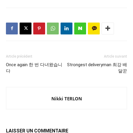
Article précédent
Article suivant
Once again 한 번 다녀왔습니
Strongest deliveryman 최강 배
다
달꾼
Nikki TERLON
LAISSER UN COMMENTAIRE