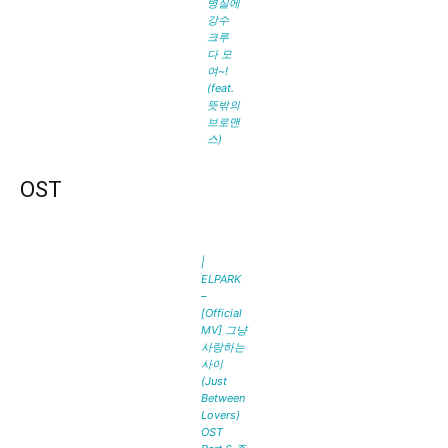
병실에
강수
크루
다 모
여~!
(feat.
뜻밖의
브로맨
스)
OST
|
ELPARK
–
[Official
MV] 그냥
사랑하는
사이
(Just
Between
Lovers)
OST