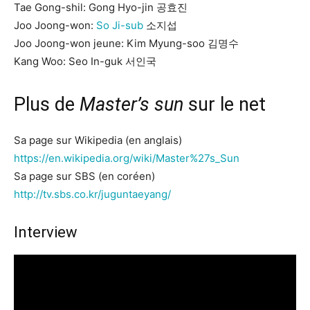
Tae Gong-shil: Gong Hyo-jin 공효진
Joo Joong-won:
So Ji-sub
소지섭
Joo Joong-won jeune: Kim Myung-soo 김명수
Kang Woo: Seo In-guk 서인국
Plus de
Master’s sun
sur le net
Sa page sur Wikipedia (en anglais)
https://en.wikipedia.org/wiki/Master%27s_Sun
Sa page sur SBS (en coréen)
http://tv.sbs.co.kr/juguntaeyang/
Interview