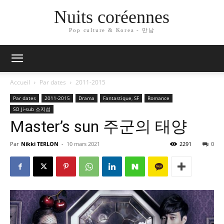
Nuits coréennes
Pop culture & Korea - 만남
Accueil
Par dates
2011-2015
Par dates
2011-2015
Drama
Fantastique, SF
Romance
SO Ji-sub 소지섭
Master’s sun 주군의 태양
Par
Nikki TERLON
-
10 mars 2021
2291
0