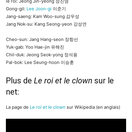
le roi: Jeong Jin-yeong 정진영
Gong-gil:
Lee Joon-gi
이준기
Jang-saeng: Kam Woo-sung 감우성
Jang Nok-su: Kang Seong-yeon 강성연
Cheo-sun: Jang Hang-seon 장항선
Yuk-gab: Yoo Hae-jin 유해진
Chil-duk: Jeong Seok-yong 정석용
Pal-bok: Lee Seung-hoon 이승훈
Plus de
Le roi et le clown
sur le
net:
La page de
Le roi et le clown
sur Wikipedia (en anglais)