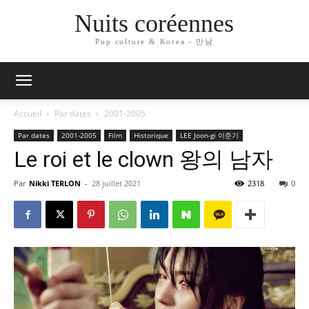
Nuits coréennes
Pop culture & Korea - 만남
Accueil
Par dates
2001-2005
Par dates
2001-2005
Film
Historique
LEE Joon-gi 이준기
Le roi et le clown 왕의 남자
Par
Nikki TERLON
-
28 juillet 2021
2318
0